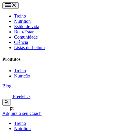
Treino
Nutrition
Estilo de vida
Bem-Estar
Comunidade
Ciência
Listas de Leitura
Produtos
Treino
Nutrição
Blog
Freeletics
pt
Adquira o seu Coach
Treino
Nutrition