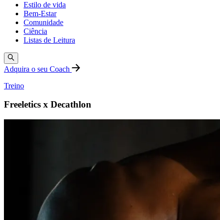
Estilo de vida
Bem-Estar
Comunidade
Ciência
Listas de Leitura
Adquira o seu Coach
Treino
Freeletics x Decathlon