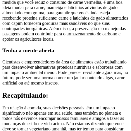
medida que você reduz o consumo de carne vermelha, é uma boa
ideia mudar para carne, manteiga e laticínios advindos de gado
alimentado com grama, para garantir que você ainda esteja
recebendo proteína suficiente; carne e laticínios de gado alimentados
com capim fornecem gorduras mais saudáveis do que suas
contrapartes inorgânicas. Além disso, a preservação e o manejo das
pastagens podem contribuir para o armazenamento de carbono e
apoiar os agricultores locais.
Tenha a mente aberta
Cientistas e empreendedores da área de alimentos estão trabalhando
para desenvolver alternativas proteicas nutritivas e saborosas com
um impacto ambiental menor. Pode parecer revoltante agora mas, no
futuro, pode ser uma norma comer um jantar contendo algas, carne
artificial ou até mesmo insetos.
Recapitulando:
Em relação à comida, suas decisões pessoais têm um impacto
significativo não apenas em sua saúde, mas também no planeta e
todos nós devemos encorajar nossos familiares e amigos a fazer as
mudanças de estilo de vida acima. Não estamos dizendo que você
deve se tornar vegetariano amanhã, mas ter tempo para considerar