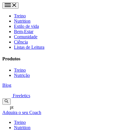
Treino
Nutrition
Estilo de vida
Bem-Estar
Comunidade
Ciência
Listas de Leitura
Produtos
Treino
Nutrição
Blog
Freeletics
pt
Adquira o seu Coach
Treino
Nutrition