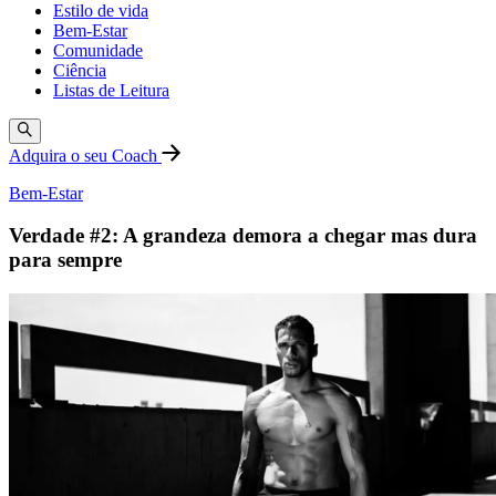
Estilo de vida
Bem-Estar
Comunidade
Ciência
Listas de Leitura
Adquira o seu Coach
Bem-Estar
Verdade #2: A grandeza demora a chegar mas dura
para sempre