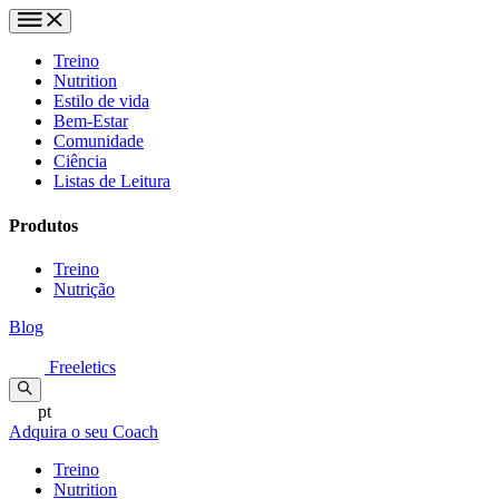
Treino
Nutrition
Estilo de vida
Bem-Estar
Comunidade
Ciência
Listas de Leitura
Produtos
Treino
Nutrição
Blog
Freeletics
pt
Adquira o seu Coach
Treino
Nutrition