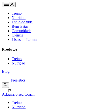
Treino
Nutrition
Estilo de vida
Bem-Estar
Comunidade
Ciência
Listas de Leitura
Produtos
Treino
Nutrição
Blog
Freeletics
pt
Adquira o seu Coach
Treino
Nutrition