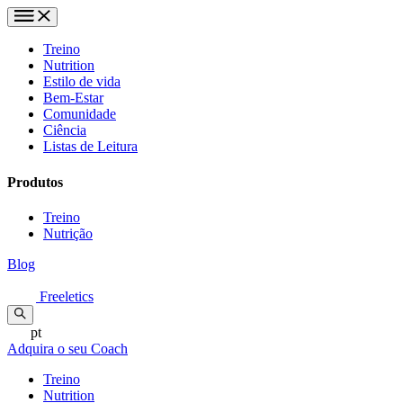
Treino
Nutrition
Estilo de vida
Bem-Estar
Comunidade
Ciência
Listas de Leitura
Produtos
Treino
Nutrição
Blog
Freeletics
pt
Adquira o seu Coach
Treino
Nutrition