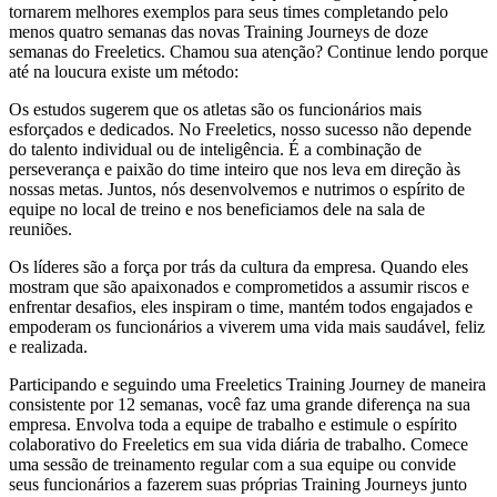
tornarem melhores exemplos para seus times completando pelo
menos quatro semanas das novas Training Journeys de doze
semanas do Freeletics. Chamou sua atenção? Continue lendo porque
até na loucura existe um método:
Os estudos sugerem que os atletas são os funcionários mais
esforçados e dedicados. No Freeletics, nosso sucesso não depende
do talento individual ou de inteligência. É a combinação de
perseverança e paixão do time inteiro que nos leva em direção às
nossas metas. Juntos, nós desenvolvemos e nutrimos o espírito de
equipe no local de treino e nos beneficiamos dele na sala de
reuniões.
Os líderes são a força por trás da cultura da empresa. Quando eles
mostram que são apaixonados e comprometidos a assumir riscos e
enfrentar desafios, eles inspiram o time, mantém todos engajados e
empoderam os funcionários a viverem uma vida mais saudável, feliz
e realizada.
Participando e seguindo uma Freeletics Training Journey de maneira
consistente por 12 semanas, você faz uma grande diferença na sua
empresa. Envolva toda a equipe de trabalho e estimule o espírito
colaborativo do Freeletics em sua vida diária de trabalho. Comece
uma sessão de treinamento regular com a sua equipe ou convide
seus funcionários a fazerem suas próprias Training Journeys junto