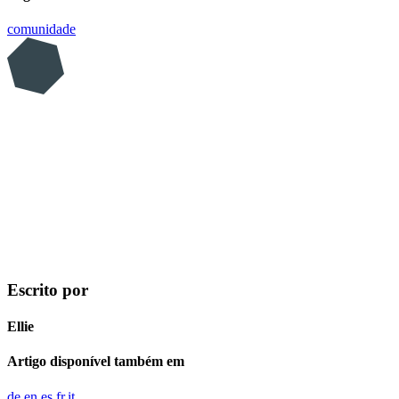
comunidade
Escrito por
Ellie
Artigo disponível também em
de
en
es
fr
it