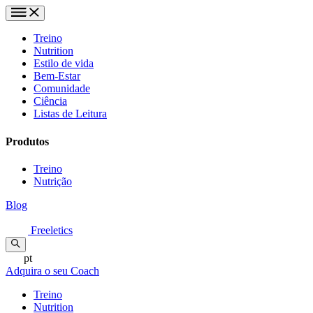
Treino
Nutrition
Estilo de vida
Bem-Estar
Comunidade
Ciência
Listas de Leitura
Produtos
Treino
Nutrição
Blog
Freeletics
pt
Adquira o seu Coach
Treino
Nutrition