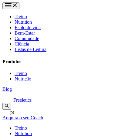
Treino
Nutrition
Estilo de vida
Bem-Estar
Comunidade
Ciência
Listas de Leitura
Produtos
Treino
Nutrição
Blog
Freeletics
pt
Adquira o seu Coach
Treino
Nutrition