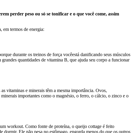
rem perder peso ou só se tonificar e o que você come, assim
a, em termos de energia:
porque durante os treinos de força vocêestá danificando seus músculos
m grandes quantidades de vitamina B, que ajuda seu corpo a funcionar
s as vitaminas e minerais têm a mesma importância. Ovos,
inerais importantes como o magnésio, o ferro, o cálcio, o zinco e o
um workout. Como fonte de proteína, o queijo cottage é feito
de dormir. Ele não pesa no estômago, engorda menos do que os outros