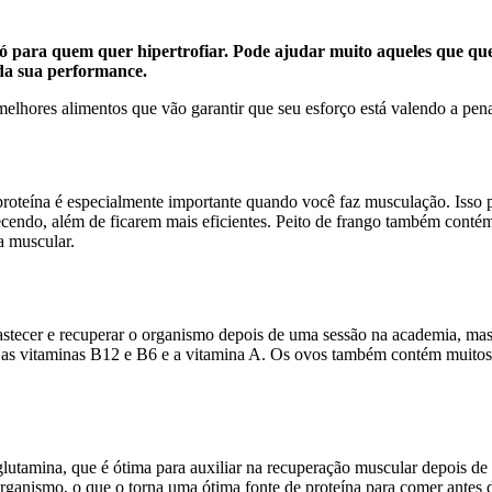
só para quem quer hipertrofiar. Pode ajudar muito aqueles que que
da sua performance.
melhores alimentos que vão garantir que seu esforço está valendo a pen
e proteína é especialmente importante quando você faz musculação. Isso 
lecendo, além de ficarem mais eficientes. Peito de frango também conté
a muscular.
astecer e recuperar o organismo depois de uma sessão na academia, ma
as vitaminas B12 e B6 e a vitamina A. Os ovos também contém muitos m
utamina, que é ótima para auxiliar na recuperação muscular depois de 
rganismo, o que o torna uma ótima fonte de proteína para comer antes 