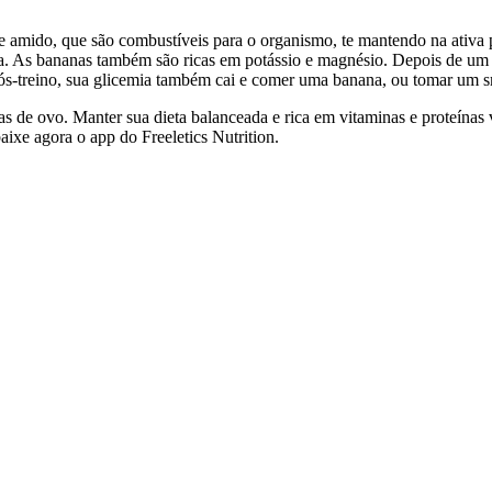
 e amido, que são combustíveis para o organismo, te mantendo na ativa
a. As bananas também são ricas em potássio e magnésio. Depois de um w
pós-treino, sua glicemia também cai e comer uma banana, ou tomar um smo
s de ovo. Manter sua dieta balanceada e rica em vitaminas e proteínas v
ixe agora o app do Freeletics Nutrition.