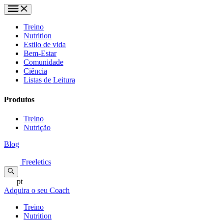
Treino
Nutrition
Estilo de vida
Bem-Estar
Comunidade
Ciência
Listas de Leitura
Produtos
Treino
Nutrição
Blog
Freeletics
pt
Adquira o seu Coach
Treino
Nutrition