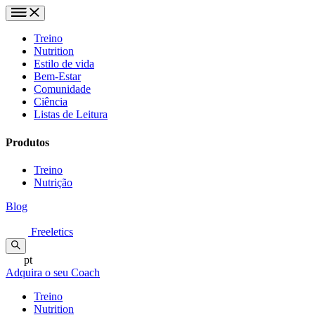
Treino
Nutrition
Estilo de vida
Bem-Estar
Comunidade
Ciência
Listas de Leitura
Produtos
Treino
Nutrição
Blog
Freeletics
pt
Adquira o seu Coach
Treino
Nutrition