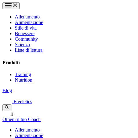
Allenamento
Alimentazione
Stile di vita
Benessere
Community
Scienza
Liste di lettura
Prodotti
Training
Nutrition
Blog
Freeletics
it
Ottieni il tuo Coach
Allenamento
Alimentazione