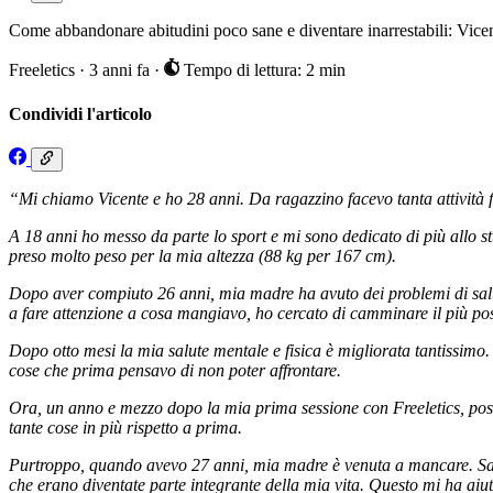
Come abbandonare abitudini poco sane e diventare inarrestabili: Vicent
Freeletics
·
3 anni fa
·
Tempo di lettura: 2 min
Condividi l'articolo
“Mi chiamo Vicente e ho 28 anni. Da ragazzino facevo tanta attività fis
A 18 anni ho messo da parte lo sport e mi sono dedicato di più allo stu
preso molto peso per la mia altezza (88 kg per 167 cm).
Dopo aver compiuto 26 anni, mia madre ha avuto dei problemi di salute.
a fare attenzione a cosa mangiavo, ho cercato di camminare il più possi
Dopo otto mesi la mia salute mentale e fisica è migliorata tantissimo
cose che prima pensavo di non poter affrontare.
Ora, un anno e mezzo dopo la mia prima sessione con Freeletics, posso
tante cose in più rispetto a prima.
Purtroppo, quando avevo 27 anni, mia madre è venuta a mancare. Sapev
che erano diventate parte integrante della mia vita. Questo mi ha aiut