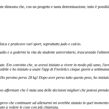
e dimostra che, con un progetto e tanta determinazione, tutto è possibi
ica e praticavo vari sport, soprattutto judo e calcio.
dio e a godermi la vita da studente universitario, trascurando l'aliment
 Ero convinto che, se avessi iniziato a vivere in modo più sano, l'avrei
bile e ho iniziato a usare l'app di Freeletics cinque giorni a settimana
. Ho persino perso 28 kg! Dopo aver perso tutto questo peso, ho iniziat
 affermare che è stata una delle decisioni migliori che potessi prende
o che continuare ad allenarmi mi avrebbe aiutato in quel momento diff
ato a vedere le cose con più chiarezza.