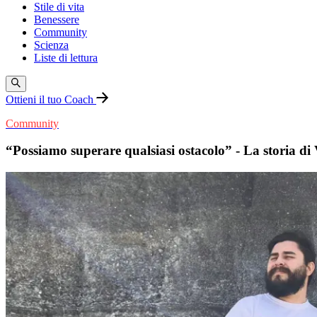
Stile di vita
Benessere
Community
Scienza
Liste di lettura
Ottieni il tuo Coach
Community
“Possiamo superare qualsiasi ostacolo” - La storia di 