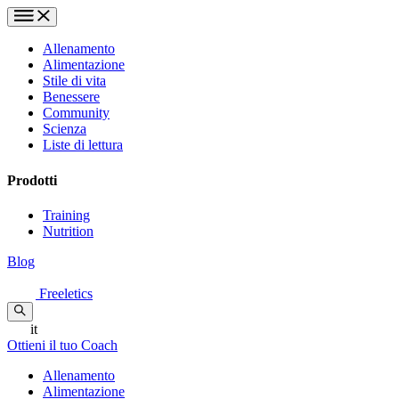
Allenamento
Alimentazione
Stile di vita
Benessere
Community
Scienza
Liste di lettura
Prodotti
Training
Nutrition
Blog
Freeletics
it
Ottieni il tuo Coach
Allenamento
Alimentazione