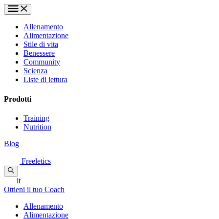
Allenamento
Alimentazione
Stile di vita
Benessere
Community
Scienza
Liste di lettura
Prodotti
Training
Nutrition
Blog
Freeletics
it
Ottieni il tuo Coach
Allenamento
Alimentazione