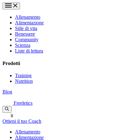
Allenamento
Alimentazione
Stile di vita
Benessere
Community
Scienza
Liste di lettura
Prodotti
Training
Nutrition
Blog
Freeletics
it
Ottieni il tuo Coach
Allenamento
Alimentazione