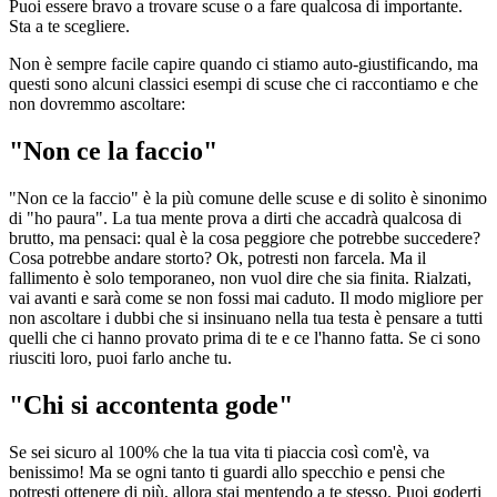
Puoi essere bravo a trovare scuse o a fare qualcosa di importante.
Sta a te scegliere.
Non è sempre facile capire quando ci stiamo auto-giustificando, ma
questi sono alcuni classici esempi di scuse che ci raccontiamo e che
non dovremmo ascoltare:
"Non ce la faccio"
"Non ce la faccio" è la più comune delle scuse e di solito è sinonimo
di "ho paura". La tua mente prova a dirti che accadrà qualcosa di
brutto, ma pensaci: qual è la cosa peggiore che potrebbe succedere?
Cosa potrebbe andare storto? Ok, potresti non farcela. Ma il
fallimento è solo temporaneo, non vuol dire che sia finita. Rialzati,
vai avanti e sarà come se non fossi mai caduto. Il modo migliore per
non ascoltare i dubbi che si insinuano nella tua testa è pensare a tutti
quelli che ci hanno provato prima di te e ce l'hanno fatta. Se ci sono
riusciti loro, puoi farlo anche tu.
"Chi si accontenta gode"
Se sei sicuro al 100% che la tua vita ti piaccia così com'è, va
benissimo! Ma se ogni tanto ti guardi allo specchio e pensi che
potresti ottenere di più, allora stai mentendo a te stesso. Puoi goderti