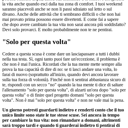
la vita anche quando esci dalla tua zona di comfort. I tuoi weekend
saranno piacevoli anche se non li passi sdraiato sul letto o sul
divano. Anche delle attività che ti sembrano difficili o che non hai
mai provato prima possono essere divertenti. E come fai a sapere
che dopo avere cambiato la tua vita non sarai ancora più soddisfatto?
Devi solo provarci. E molto probabilmente non te ne pentirai.
"Solo per questa volta"
Cedere a questa scusa è come dare un lasciapassare a tutti i dubbi
nella tua testa. Sì, ogni tanto puoi fare un'eccezione, il problema è
che non è mai l'unica. Ricordati che la tua mente mette sempre alla
prova la tua capacità di dire di no: se ti lasci andare una volta, lo
farai di nuovo (soprattutto all'inizio, quando devi ancora lavorare
sulla tua forza di volontà). Finché non ti sentirai abbastanza sicuro di
te, rispondi con un secco "no" quando la tua mente ti dice di saltare
l'allenamento "solo per questa volta", di alzarti un'ora dopo "solo per
questa volta" o di finire quel progetto domani "solo per questa
volta". Non è mai "solo per questa volta" e non ne vale mai la pena.
Un giorno potresti guardarti indietro e renderti conto che il tuo
unico limite sono state le tue stesse scuse. Sei ancora in tempo
per cambiare la tua vita: non rimandare a domani, altrimenti
sarà troppo tardi e quando ti guarderai indietro ti pentirai di