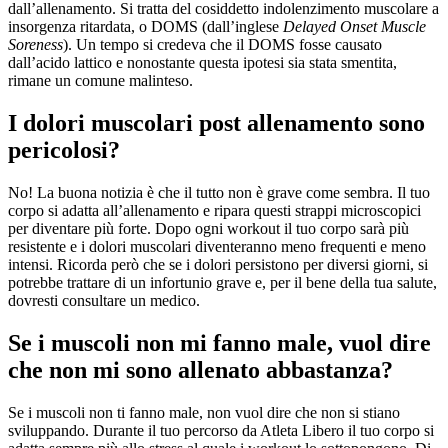
dall’allenamento. Si tratta del cosiddetto indolenzimento muscolare a
insorgenza ritardata, o DOMS (dall’inglese
Delayed Onset Muscle
Soreness
). Un tempo si credeva che il DOMS fosse causato
dall’acido lattico e nonostante questa ipotesi sia stata smentita,
rimane un comune malinteso.
I dolori muscolari post allenamento sono
pericolosi?
No! La buona notizia è che il tutto non è grave come sembra. Il tuo
corpo si adatta all’allenamento e ripara questi strappi microscopici
per diventare più forte. Dopo ogni workout il tuo corpo sarà più
resistente e i dolori muscolari diventeranno meno frequenti e meno
intensi. Ricorda però che se i dolori persistono per diversi giorni, si
potrebbe trattare di un infortunio grave e, per il bene della tua salute,
dovresti consultare un medico.
Se i muscoli non mi fanno male, vuol dire
che non mi sono allenato abbastanza?
Se i muscoli non ti fanno male, non vuol dire che non si stiano
sviluppando. Durante il tuo percorso da Atleta Libero il tuo corpo si