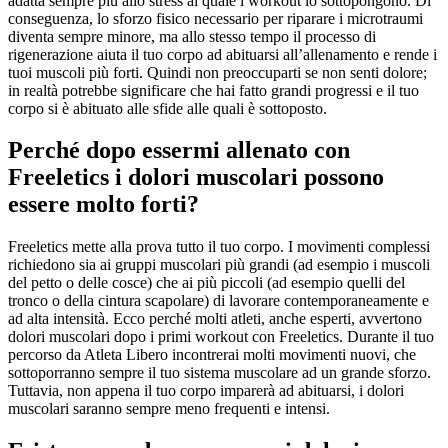
adatta sempre più allo stress al quale i workout lo sottopongono. Di
conseguenza, lo sforzo fisico necessario per riparare i microtraumi
diventa sempre minore, ma allo stesso tempo il processo di
rigenerazione aiuta il tuo corpo ad abituarsi all’allenamento e rende i
tuoi muscoli più forti. Quindi non preoccuparti se non senti dolore;
in realtà potrebbe significare che hai fatto grandi progressi e il tuo
corpo si è abituato alle sfide alle quali è sottoposto.
Perché dopo essermi allenato con
Freeletics i dolori muscolari possono
essere molto forti?
Freeletics mette alla prova tutto il tuo corpo. I movimenti complessi
richiedono sia ai gruppi muscolari più grandi (ad esempio i muscoli
del petto o delle cosce) che ai più piccoli (ad esempio quelli del
tronco o della cintura scapolare) di lavorare contemporaneamente e
ad alta intensità. Ecco perché molti atleti, anche esperti, avvertono
dolori muscolari dopo i primi workout con Freeletics. Durante il tuo
percorso da Atleta Libero incontrerai molti movimenti nuovi, che
sottoporranno sempre il tuo sistema muscolare ad un grande sforzo.
Tuttavia, non appena il tuo corpo imparerà ad abituarsi, i dolori
muscolari saranno sempre meno frequenti e intensi.