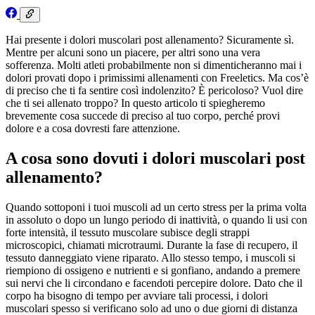
Hai presente i dolori muscolari post allenamento? Sicuramente sì.
Mentre per alcuni sono un piacere, per altri sono una vera
sofferenza. Molti atleti probabilmente non si dimenticheranno mai i
dolori provati dopo i primissimi allenamenti con Freeletics. Ma cos’è
di preciso che ti fa sentire così indolenzito? È pericoloso? Vuol dire
che ti sei allenato troppo? In questo articolo ti spiegheremo
brevemente cosa succede di preciso al tuo corpo, perché provi
dolore e a cosa dovresti fare attenzione.
A cosa sono dovuti i dolori muscolari post
allenamento?
Quando sottoponi i tuoi muscoli ad un certo stress per la prima volta
in assoluto o dopo un lungo periodo di inattività, o quando li usi con
forte intensità, il tessuto muscolare subisce degli strappi
microscopici, chiamati microtraumi. Durante la fase di recupero, il
tessuto danneggiato viene riparato. Allo stesso tempo, i muscoli si
riempiono di ossigeno e nutrienti e si gonfiano, andando a premere
sui nervi che li circondano e facendoti percepire dolore. Dato che il
corpo ha bisogno di tempo per avviare tali processi, i dolori
muscolari spesso si verificano solo ad uno o due giorni di distanza