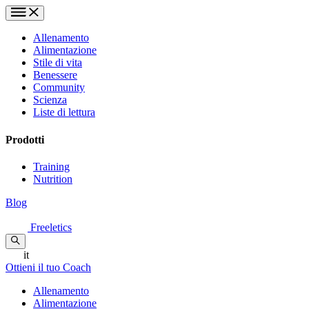
Allenamento
Alimentazione
Stile di vita
Benessere
Community
Scienza
Liste di lettura
Prodotti
Training
Nutrition
Blog
Freeletics
it
Ottieni il tuo Coach
Allenamento
Alimentazione