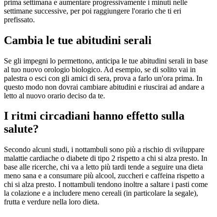
prima settimana e aumentare progressivamente i minuti nelle
settimane successive, per poi raggiungere l'orario che ti eri
prefissato.
Cambia le tue abitudini serali
Se gli impegni lo permettono, anticipa le tue abitudini serali in base
al tuo nuovo orologio biologico. Ad esempio, se di solito vai in
palestra o esci con gli amici di sera, prova a farlo un'ora prima. In
questo modo non dovrai cambiare abitudini e riuscirai ad andare a
letto al nuovo orario deciso da te.
I ritmi circadiani hanno effetto sulla
salute?
Secondo alcuni studi, i nottambuli sono più a rischio di sviluppare
malattie cardiache o diabete di tipo 2 rispetto a chi si alza presto. In
base alle ricerche, chi va a letto più tardi tende a seguire una dieta
meno sana e a consumare più alcool, zuccheri e caffeina rispetto a
chi si alza presto. I nottambuli tendono inoltre a saltare i pasti come
la colazione e a includere meno cereali (in particolare la segale),
frutta e verdure nella loro dieta.