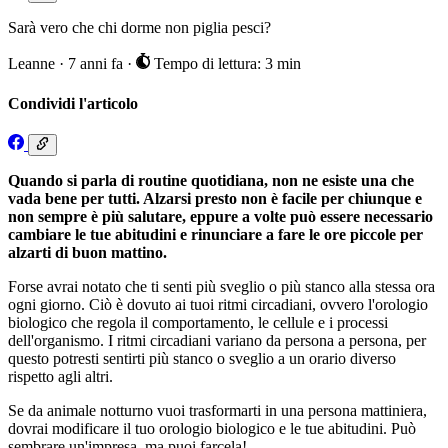
Sarà vero che chi dorme non piglia pesci?
Leanne
·
7 anni fa
·
Tempo di lettura: 3 min
Condividi l'articolo
Quando si parla di routine quotidiana, non ne esiste una che
vada bene per tutti. Alzarsi presto non è facile per chiunque e
non sempre è più salutare, eppure a volte può essere necessario
cambiare le tue abitudini e rinunciare a fare le ore piccole per
alzarti di buon mattino.
Forse avrai notato che ti senti più sveglio o più stanco alla stessa ora
ogni giorno. Ciò è dovuto ai tuoi ritmi circadiani, ovvero l'orologio
biologico che regola il comportamento, le cellule e i processi
dell'organismo. I ritmi circadiani variano da persona a persona, per
questo potresti sentirti più stanco o sveglio a un orario diverso
rispetto agli altri.
Se da animale notturno vuoi trasformarti in una persona mattiniera,
dovrai modificare il tuo orologio biologico e le tue abitudini. Può
sembrare un'impresa, ma puoi farcela!