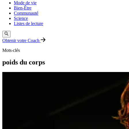
Mode de vie
Bien-Être
Communauté
Science
Listes de lecture
Obtenir votre Coach
Mots-clés
poids du corps