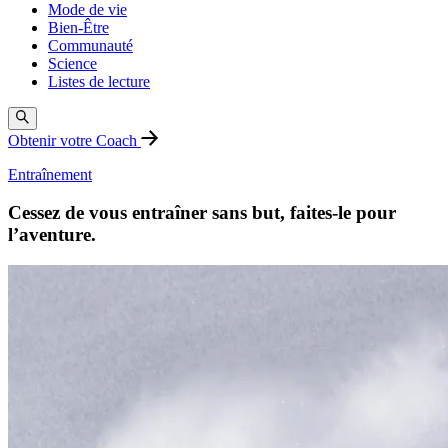
Mode de vie
Bien-Être
Communauté
Science
Listes de lecture
Obtenir votre Coach
Entraînement
Cessez de vous entraîner sans but, faites-le pour
l’aventure.