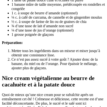
1 tasse de patate douce cuite et écrasée en purée
1 banane mûre de taille moyenne, prédécoupée en rondelles et
congelée
1 c. à soupe de beurre d’amande (optionnel)
¼ c. à café de curcuma, de cannelle et de gingembre moulus
½ c. à soupe de farine de lin ou de graines de chia
¾ d’une tasse de lait d’amande non sucré
¼ d’une tasse de jus d’orange (optionnel)
1 grosse poignée de glaçons
Préparation:
Mettre tous les ingrédients dans un mixeur et mixer jusqu’à
obtenir une consistance lisse.
Ce n’est pas assez sucré à votre goût ? Ajouter donc de la
banane, du miel ou de l’orange. Pour épaissir le mélange,
ajouter plus de glaçons.
Nice cream végétalienne au beurre de
cacahuète et à la patate douce
Quoi de mieux qu’une nice cream pour se rafraîchir après un
entraînement cet été ! Crémeuse et délicieuse, cette recette est d’une
facilité déconcertante. De plus, le sucré et le salé sont ici