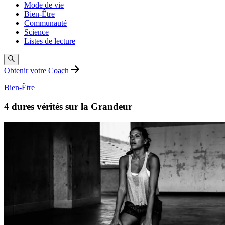
Mode de vie
Bien-Être
Communauté
Science
Listes de lecture
Obtenir votre Coach
Bien-Être
4 dures vérités sur la Grandeur