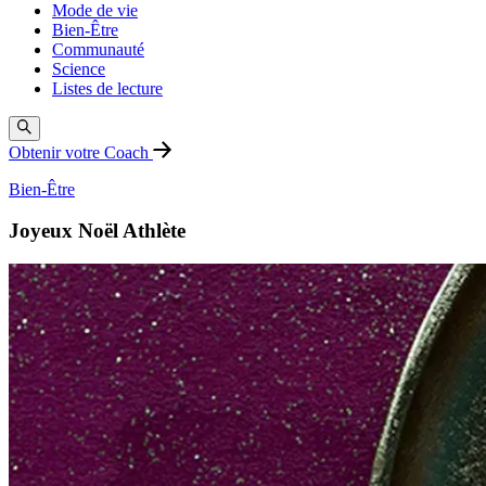
Mode de vie
Bien-Être
Communauté
Science
Listes de lecture
Obtenir votre Coach
Bien-Être
Joyeux Noël Athlète