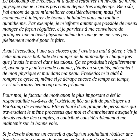
Le Bootcamp de Freeletics m’a aidé à retrouver un niveau de forme
physique que je n’avais pas connu depuis très longtemps. Bien sûr,
j’ai encore de quoi m’améliorer considérablement, mais j’ai
commencé à intégrer de bonnes habitudes dans ma routine
quotidienne. Par exemple, je m’efforce autant que possible de mieux
manger de façon régulière, et je parviens à me convaincre de
pratiquer une activité physique même lorsque je ne me sens pas
pleinement motivé pour le faire.
Avant Freeletics, l’une des choses que j’avais du mal à gérer, c’était
cette mauvaise habitude de manger de la malbouffe à chaque fois
que j’avais le moral dans les talons. Ça se produisait régulièrement
et, avant que je m’en rende compte, j’étais en surpoids, mécontent
de mon physique et mal dans ma peau. Freeletics m’a aidé à
rompre ce cycle et, même si je dérape encore de temps en temps,
c’est désormais beaucoup moins fréquent.
Pour moi, le facteur de motivation le plus important a été la
responsabilité vis-à-vis de l’extérieur, liée au fait de participer au
Bootcamp de Freeletics. Être entouré d’un groupe de personnes qui
traversaient le même processus que moi et d’entraîneurs auxquels je
devais rendre des comptes, a contribué considérablement à me
maintenir sur la bonne voie.
Si je devais donner un conseil à quelqu’un souhaitant réaliser une
transformation comme la mienne, je lui dirais de se lancer tout