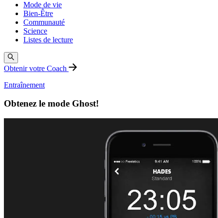
Mode de vie
Bien-Être
Communauté
Science
Listes de lecture
Obtenir votre Coach
Entraînement
Obtenez le mode Ghost!