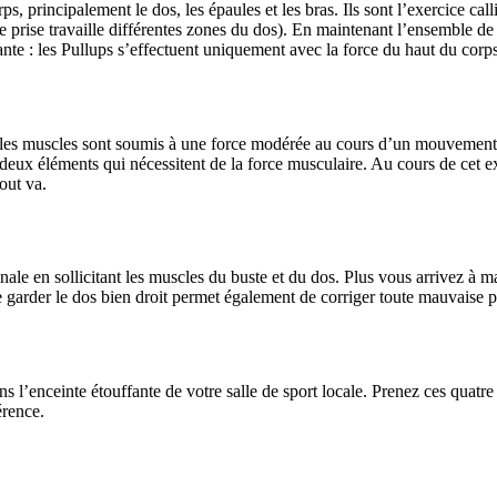
rps, principalement le dos, les épaules et les bras. Ils sont l’exercice c
 prise travaille différentes zones du dos). En maintenant l’ensemble de v
e : les Pullups s’effectuent uniquement avec la force du haut du corps
que les muscles sont soumis à une force modérée au cours d’un mouvement
r, deux éléments qui nécessitent de la force musculaire. Au cours de cet 
out va.
inale en sollicitant les muscles du buste et du dos. Plus vous arrivez à ma
garder le dos bien droit permet également de corriger toute mauvaise pos
ns l’enceinte étouffante de votre salle de sport locale. Prenez ces quatre
érence.