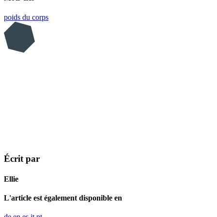
poids du corps
Écrit par
Ellie
L'article est également disponible en
de
en
es
it
pt