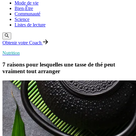
Mode de vie
Bien-Être
Communauté
Science
Listes de lecture
Obtenir votre Coach
Nutrition
7 raisons pour lesquelles une tasse de thé peut
vraiment tout arranger