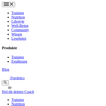
Training
Nutrition
Lifestyle
Well-Being
Community
Wissen
Leselisten
Produkte
Training
Ernährung
Blog
Freeletics
de
Hol dir deinen Coach
Training
Nutrition