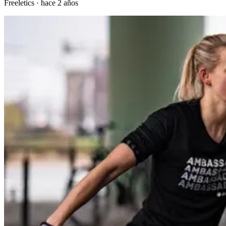
Freeletics
·
hace 2 años