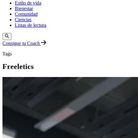
Estilo de vida
Bienestar
Comunidad
Ciencias
Listas de lectura
Consigue tu Coach
Tags
Freeletics