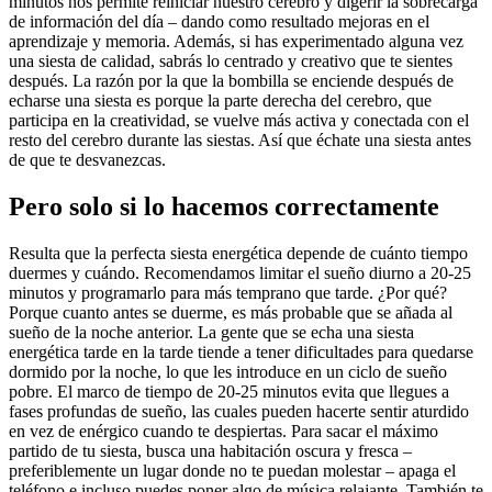
minutos nos permite reiniciar nuestro cerebro y digerir la sobrecarga
de información del día – dando como resultado mejoras en el
aprendizaje y memoria. Además, si has experimentado alguna vez
una siesta de calidad, sabrás lo centrado y creativo que te sientes
después. La razón por la que la bombilla se enciende después de
echarse una siesta es porque la parte derecha del cerebro, que
participa en la creatividad, se vuelve más activa y conectada con el
resto del cerebro durante las siestas. Así que échate una siesta antes
de que te desvanezcas.
Pero solo si lo hacemos correctamente
Resulta que la perfecta siesta energética depende de cuánto tiempo
duermes y cuándo. Recomendamos limitar el sueño diurno a 20-25
minutos y programarlo para más temprano que tarde. ¿Por qué?
Porque cuanto antes se duerme, es más probable que se añada al
sueño de la noche anterior. La gente que se echa una siesta
energética tarde en la tarde tiende a tener dificultades para quedarse
dormido por la noche, lo que les introduce en un ciclo de sueño
pobre. El marco de tiempo de 20-25 minutos evita que llegues a
fases profundas de sueño, las cuales pueden hacerte sentir aturdido
en vez de enérgico cuando te despiertas. Para sacar el máximo
partido de tu siesta, busca una habitación oscura y fresca –
preferiblemente un lugar donde no te puedan molestar – apaga el
teléfono e incluso puedes poner algo de música relajante. También te