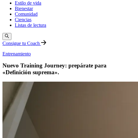
Estilo de vida
Bienestar
Comunidad
Ciencias
Listas de lectura
Consigue tu Coach
Entrenamiento
Nuevo Training Journey: prepárate para
«Definición suprema».