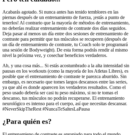
Acabarás agotado. Si nunca antes has tenido temblores en las
piernas después de un entrenamiento de fuerza, ¡estás a punto de
tenerlos! Al contrario que la mayoría de métodos de entrenamiento,
no deberías realizar entrenamiento de contraste dos días seguidos.
Deja pasar al menos un día entre dos sesiones de entrenamiento de
contraste para permitir que tus músculos se recuperen (después de
un día de entrenamiento de contraste, tu Coach solo te programará
una sesión de Bodyweight). De esta forma podrás rendir al mismo
nivel la próxima vez, y cosechar beneficios verdaderos.
Ah, y una cosa más... Si estás acostumbrado a la alta intensidad sin
pausas en los workouts (como la mayoría de los Atletas Libres), es
posible que el entrenamiento de contraste te parezca aburrido. Sin
embargo, es necesario que tomes largos descansos entre las series,
ya que ahí es donde aparecen los verdaderos resultados. Como el
peso usado debería ser casi tu peso máximo, si no te tomas el
descanso, tus músculos no podrán recuperarse. El entrenamiento
neurológico es intenso para el cuerpo, así que necesitas descansar.
#NeverSkipTheRest #NuncaTeSaltesLaPausa
¿Para quién es?
El entrenamieno de contraste es apropiado para todo el mundo,