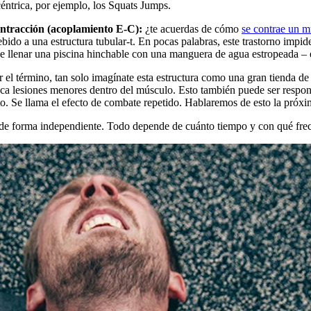
éntrica, por ejemplo, los Squats Jumps.
ntracción (acoplamiento E-C):
¿te acuerdas de cómo
se contrae un m
ido a una estructura tubular-t. En pocas palabras, este trastorno impide
 llenar una piscina hinchable con una manguera de agua estropeada – el 
el término, tan solo imagínate esta estructura como una gran tienda de
voca lesiones menores dentro del músculo. Esto también puede ser respon
to. Se llama el efecto de combate repetido. Hablaremos de esto la próxim
de forma independiente. Todo depende de cuánto tiempo y con qué frecu