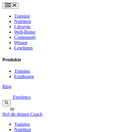
Training
Nutrition
Lifestyle
Well-Being
Community
Wissen
Leselisten
Produkte
Training
Ernährung
Blog
Freeletics
de
Hol dir deinen Coach
Training
Nutrition