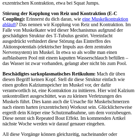
exzentrischen Kontraktion, etwa bei Squat Jumps.
Störung der Kopplung von Reiz und Kontraktion (E-C
Coupling):
Erinnerst du dich daran, wie
eine Muskelkontraktion
abläuft
? Das nennen wir Kopplung von Reiz und Kontraktion. Im
Falle von Muskelkater wird dieser Mechanismus aufgrund der
geschädigten Struktur des T-Tubulus gestört. Vereinfacht
ausgedrückt verhindert diese Störung das Eintreffen des
Aktionspotentials (elektrischer Impuls aus dem zentralen
Nervensystem) im Muskel. In etwa so als wollte man einen
aufblasbaren Pool mit einem kaputten Wasserschlauch befüllen –
das Wasser ist zwar vorhanden, gelangt aber nicht bis zum Pool.
Beschädigtes sarkoplasmatisches Retikulum:
Mach dir üben
diesen Begriff keinen Kopf. Stell dir diese Struktur einfach wie
einen großen Kalziumspeicher im Muskel vor, der dafür
verantwortlich ist, eine Kontraktion zu initiieren. Hier wird Kalzium
unkontrolliert ausgeschüttet, was zu kleinen Verletzungen des
Muskels führt. Dies kann auch die Ursache für Muskelschmerzen
nach einem harten (exzentrischen) Workout sein. Glücklicherweise
ergreift dein Körper eine Schutzmaßnahme, um dem vorzubeugen.
Diese nennt sich Repeated Bout Effekt. Im kommenden Artikel
nächste Woche werden wir darauf genauer eingehen.
All diese Vorgänge können gleichzeitig, nacheinander oder