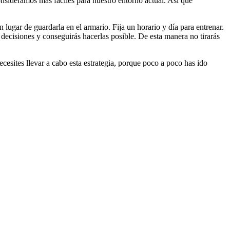
sideramos más fáciles para nuestro entorno actual. Así que
n lugar de guardarla en el armario. Fija un horario y día para entrenar.
 decisiones y conseguirás hacerlas posible. De esta manera no tirarás
cesites llevar a cabo esta estrategia, porque poco a poco has ido