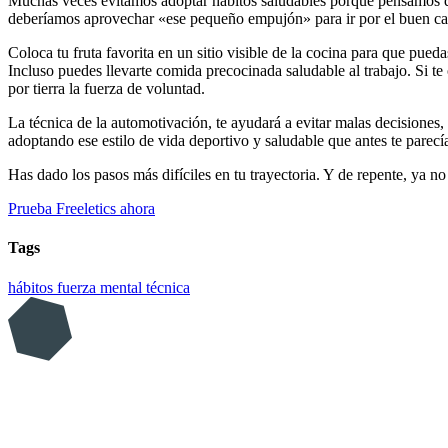
Muchas veces evitamos adoptar hábitos saludables porque pensamos qu
deberíamos aprovechar «ese pequeño empujón» para ir por el buen c
Coloca tu fruta favorita en un sitio visible de la cocina para que pueda
Incluso puedes llevarte comida precocinada saludable al trabajo. Si te
por tierra la fuerza de voluntad.
La técnica de la automotivación, te ayudará a evitar malas decisiones,
adoptando ese estilo de vida deportivo y saludable que antes te parecía 
Has dado los pasos más difíciles en tu trayectoria. Y de repente, ya no 
Prueba Freeletics ahora
Tags
hábitos
fuerza mental
técnica