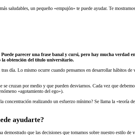
os más saludables, un pequeño «empujón» te puede ayudar. Te mostramo
 Puede parecer una frase banal y cursi, pero hay mucha verdad en e
la obtención del título universitario.
ía tras día. Lo mismo ocurre cuando pensamos en desarrollar hábitos de 
ue se cruzan por medio y que pueden desviarnos. Cada vez que debemos 
enómeno «agotamiento del ego»).
la concentración realizando un esfuerzo mínimo? Se llama la «teoría de
uede ayudarte?
a demostrado que las decisiones que tomamos sobre nuestro estilo de vi