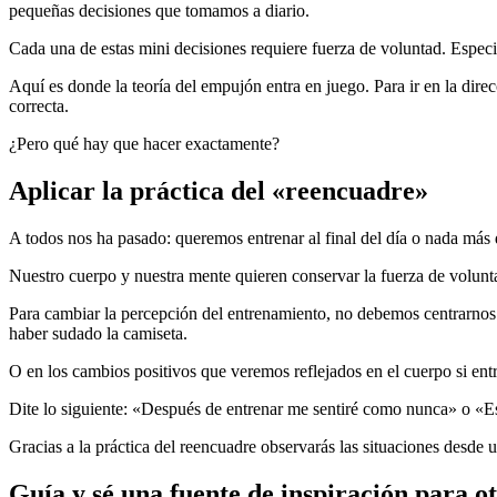
pequeñas decisiones que tomamos a diario.
Cada una de estas mini decisiones requiere fuerza de voluntad. Espe
Aquí es donde la teoría del empujón entra en juego. Para ir en la dir
correcta.
¿Pero qué hay que hacer exactamente?
Aplicar la práctica del «reencuadre»
A todos nos ha pasado: queremos entrenar al final del día o nada más 
Nuestro cuerpo y nuestra mente quieren conservar la fuerza de voluntad 
Para cambiar la percepción del entrenamiento, no debemos centrarnos 
haber sudado la camiseta.
O en los cambios positivos que veremos reflejados en el cuerpo si en
Dite lo siguiente: «Después de entrenar me sentiré como nunca» o «Est
Gracias a la práctica del reencuadre observarás las situaciones desde
Guía y sé una fuente de inspiración para o