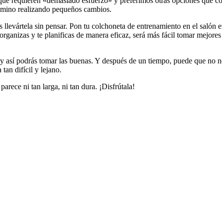
e requieren «demasiado esfuerzo» y preferimos otras opciones que con
amino realizando pequeños cambios.
s llevártela sin pensar. Pon tu colchoneta de entrenamiento en el salón e
 organizas y te planificas de manera eficaz, será más fácil tomar mejores
 y así podrás tomar las buenas. Y después de un tiempo, puede que no ne
tan difícil y lejano.
parece ni tan larga, ni tan dura. ¡Disfrútala!