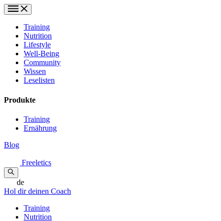
Training
Nutrition
Lifestyle
Well-Being
Community
Wissen
Leselisten
Produkte
Training
Ernährung
Blog
Freeletics
de
Hol dir deinen Coach
Training
Nutrition