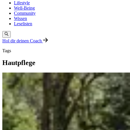
Lifestyle
Well-Being
Community
Wissen
Leselisten
Hol dir deinen Coach
Tags
Hautpflege