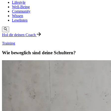
Lifestyle
Well-Being
Community
Wissen
Leselisten
Hol dir deinen Coach
Training
Wie beweglich sind deine Schultern?