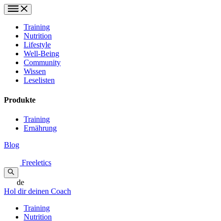
Training
Nutrition
Lifestyle
Well-Being
Community
Wissen
Leselisten
Produkte
Training
Ernährung
Blog
Freeletics
de
Hol dir deinen Coach
Training
Nutrition