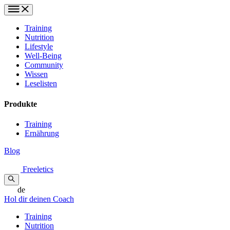
Training
Nutrition
Lifestyle
Well-Being
Community
Wissen
Leselisten
Produkte
Training
Ernährung
Blog
Freeletics
de
Hol dir deinen Coach
Training
Nutrition