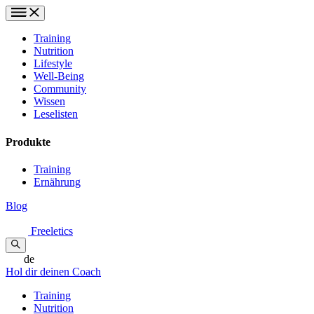
Training
Nutrition
Lifestyle
Well-Being
Community
Wissen
Leselisten
Produkte
Training
Ernährung
Blog
Freeletics
de
Hol dir deinen Coach
Training
Nutrition