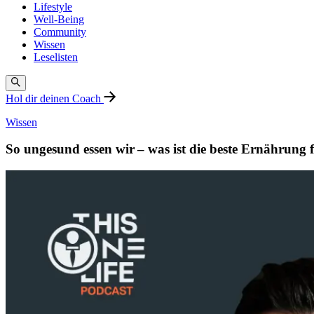
Lifestyle
Well-Being
Community
Wissen
Leselisten
Hol dir deinen Coach
Wissen
So ungesund essen wir – was ist die beste Ernährung 