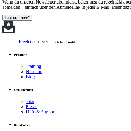
Wenn du unseren Newsletter abonnierst, bekommst du regelmäßig perso
abmelden – einfach über den Abmeldelink in jeder E-Mail. Mehr dazu
Lust auf mehr?
Freeletics
© 2026 Freeletics GmbH
Produkte
Training
Nutrition
Blog
Unternehmen
Jobs
Presse
Hilfe & Support
Rechtliches