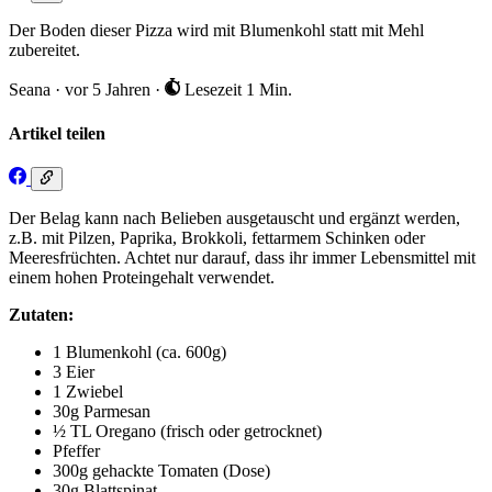
Der Boden dieser Pizza wird mit Blumenkohl statt mit Mehl
zubereitet.
Seana
·
vor 5 Jahren
·
Lesezeit 1 Min.
Artikel teilen
Der Belag kann nach Belieben ausgetauscht und ergänzt werden,
z.B. mit Pilzen, Paprika, Brokkoli, fettarmem Schinken oder
Meeresfrüchten. Achtet nur darauf, dass ihr immer Lebensmittel mit
einem hohen Proteingehalt verwendet.
Zutaten:
1 Blumenkohl (ca. 600g)
3 Eier
1 Zwiebel
30g Parmesan
½ TL Oregano (frisch oder getrocknet)
Pfeffer
300g gehackte Tomaten (Dose)
30g Blattspinat