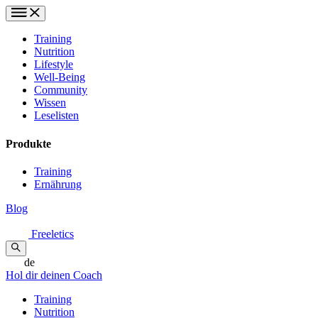
Training
Nutrition
Lifestyle
Well-Being
Community
Wissen
Leselisten
Produkte
Training
Ernährung
Blog
Freeletics
de
Hol dir deinen Coach
Training
Nutrition