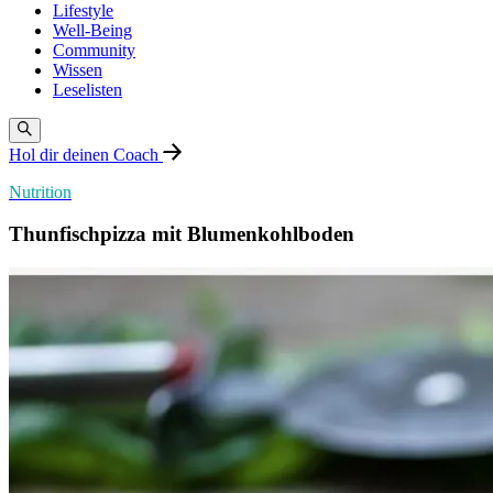
Lifestyle
Well-Being
Community
Wissen
Leselisten
Hol dir deinen Coach
Nutrition
Thunfischpizza mit Blumenkohlboden