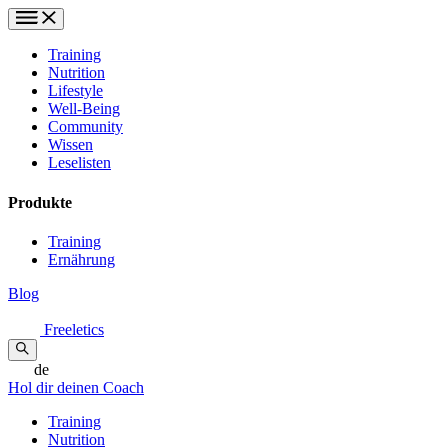
Training
Nutrition
Lifestyle
Well-Being
Community
Wissen
Leselisten
Produkte
Training
Ernährung
Blog
Freeletics
de
Hol dir deinen Coach
Training
Nutrition