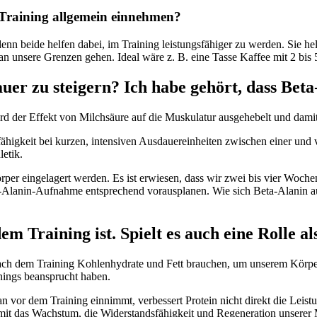
 Training allgemein einnehmen?
n beide helfen dabei, im Training leistungsfähiger zu werden. Sie hel
r an unsere Grenzen gehen. Ideal wäre z. B. eine Tasse Kaffee mit 2 b
uer zu steigern? Ich habe gehört, dass Beta
rd der Effekt von Milchsäure auf die Muskulatur ausgehebelt und dami
ähigkeit bei kurzen, intensiven Ausdauereinheiten zwischen einer und 
etik.
rper eingelagert werden. Es ist erwiesen, dass wir zwei bis vier Woch
Beta-Alanin-Aufnahme entsprechend vorausplanen. Wie sich Beta-Alanin a
dem Training ist. Spielt es auch eine Rolle 
r nach dem Training Kohlenhydrate und Fett brauchen, um unserem Körp
nings beansprucht haben.
an vor dem Training einnimmt, verbessert Protein nicht direkt die Leis
mit das Wachstum, die Widerstandsfähigkeit und Regeneration unserer 