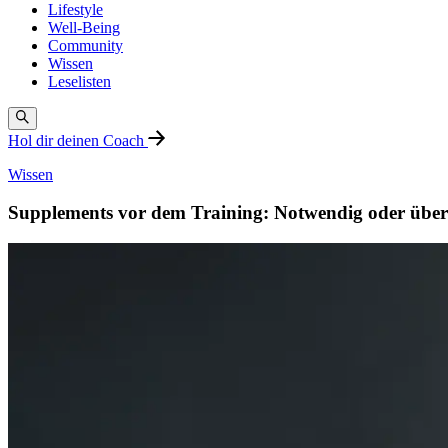
Lifestyle
Well-Being
Community
Wissen
Leselisten
Hol dir deinen Coach
Wissen
Supplements vor dem Training: Notwendig oder überf