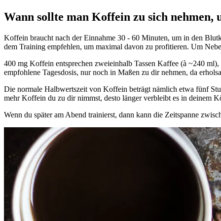
Wann sollte man Koffein zu sich nehmen, 
Koffein braucht nach der Einnahme 30 - 60 Minuten, um in den Blutkr
dem Training empfehlen, um maximal davon zu profitieren. Um Nebenw
400 mg Koffein entsprechen zweieinhalb Tassen Kaffee (à ~240 ml), fü
empfohlene Tagesdosis, nur noch in Maßen zu dir nehmen, da erholsam
Die normale Halbwertszeit von Koffein beträgt nämlich etwa fünf Stun
mehr Koffein du zu dir nimmst, desto länger verbleibt es in deinem K
Wenn du später am Abend trainierst, dann kann die Zeitspanne zwisc