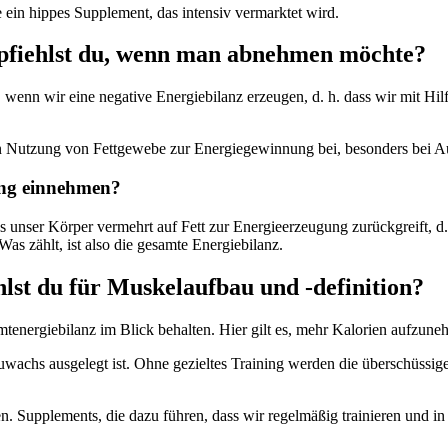
ie ein hippes Supplement, das intensiv vermarktet wird.
pfiehlst du, wenn man abnehmen möchte?
r, wenn wir eine negative Energiebilanz erzeugen, d. h. dass wir mit H
n Nutzung von Fettgewebe zur Energiegewinnung bei, besonders bei Au
ing einnehmen?
 unser Körper vermehrt auf Fett zur Energieerzeugung zurückgreift, d.
as zählt, ist also die gesamte Energiebilanz.
st du für Muskelaufbau und -definition?
ergiebilanz im Blick behalten. Hier gilt es, mehr Kalorien aufzuneh
wachs ausgelegt ist. Ohne gezieltes Training werden die überschüssigen
en. Supplements, die dazu führen, dass wir regelmäßig trainieren und i