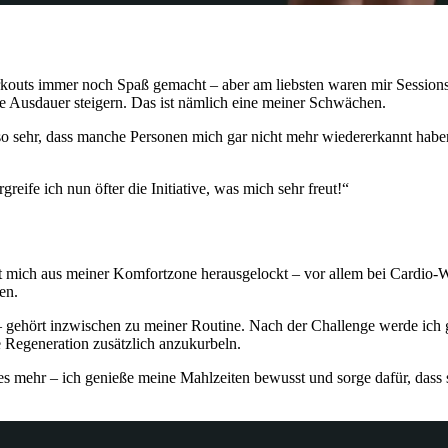
uts immer noch Spaß gemacht – aber am liebsten waren mir Sessions mi
 Ausdauer steigern. Das ist nämlich eine meiner Schwächen.
so sehr, dass manche Personen mich gar nicht mehr wiedererkannt habe
reife ich nun öfter die Initiative, was mich sehr freut!“
hat mich aus meiner Komfortzone herausgelockt – vor allem bei Cardio-W
en.
ehört inzwischen zu meiner Routine. Nach der Challenge werde ich gen
 Regeneration zusätzlich anzukurbeln.
es mehr – ich genieße meine Mahlzeiten bewusst und sorge dafür, dass si