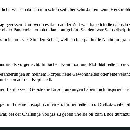
ücklicherweise habe ich nun schon seit über zehn Jahren keine Herzpr
Tag gegessen. Und wenn es dann an der Zeit war, habe ich die nächstb
nd der Pandemie komplett damit aufgehört. Seitdem war Selbstdiszipli
am ich nur vier Stunden Schlaf, weil ich bis spät in die Nacht progra
nichts vorgemacht: In Sachen Kondition und Mobilität hatte ich noch vi
 Veränderungen an meinem Körper, neue Gewohnheiten oder eine veränd
n Leben auf den Kopf stellt.
eien Lauf lassen. Gerade die Einschränkungen haben mich inspiriert – 
r und meine Disziplin zu lernen. Früher hatte ich oft Selbstzweifel, ab
l war, bei der Challenge Vollgas zu geben und sie bis zum Ende durchzu