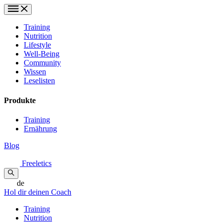
Training
Nutrition
Lifestyle
Well-Being
Community
Wissen
Leselisten
Produkte
Training
Ernährung
Blog
Freeletics
de
Hol dir deinen Coach
Training
Nutrition