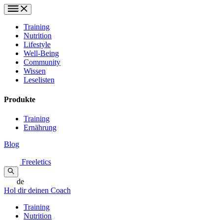
Training
Nutrition
Lifestyle
Well-Being
Community
Wissen
Leselisten
Produkte
Training
Ernährung
Blog
Freeletics
de
Hol dir deinen Coach
Training
Nutrition