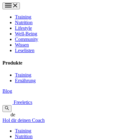
Training
Nutrition
Lifestyle
Well-Being
Community
Wissen
Leselisten
Produkte
Training
Ernährung
Blog
Freeletics
de
Hol dir deinen Coach
Training
Nutrition