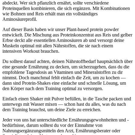
abdeckt. Wer sich pflanzlich ernährt, sollte verschiedene
Proteinquellen kombinieren, die sich ergänzen. Mit Kombinationen
wie Bohnen und Reis erhält man ein vollständiges
Aminosäureprofil.
Auf dieser Basis haben wir unser Plant-based protein powder
entwickelt. Die Mischung aus Proteinkonzentrat aus Reis und gelber
Erbse deckt alle essentiellen Aminosäuren ab und versorgt deine
Muskeln optimal mit allen Nährstoffen, die sie nach einem
intensiven Workout brauchen.
Du solltest darauf achten, deinen Nährstoffbedarf hauptsächlich über
eine gesunde Ernährung zu decken, um sicherzugehen, dass du die
empfohlene Tagesdosis an Vitaminen und Mineralstoffen zu dir
nimmst. Doch manchmal fehlt einfach die Zeit, um zu kochen —
dann sind Protein-Shakes eine einfache und schnelle Lösung, um
den Körper nach dem Training optimal zu versorgen.
Einfach einen Shaker mit Pulver befüllen, in die Tasche packen und
unterwegs mit Wasser mixen — schon hast du alles, was du nach
dem Training brauchst, um deine Ziele zu erreichen.
Jeder von uns hat unterschiedliche Ernährungsgewohnheiten und -
bedürfnisse, darum solltest du vor der Einnahme von
Nahrungsergänzungsmitteln den Arzt, Ernährungsberater oder