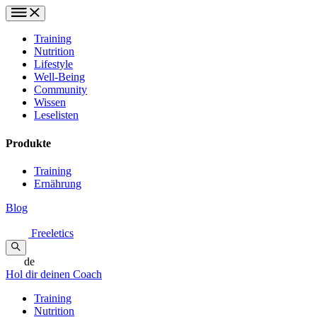
Training
Nutrition
Lifestyle
Well-Being
Community
Wissen
Leselisten
Produkte
Training
Ernährung
Blog
Freeletics
de
Hol dir deinen Coach
Training
Nutrition