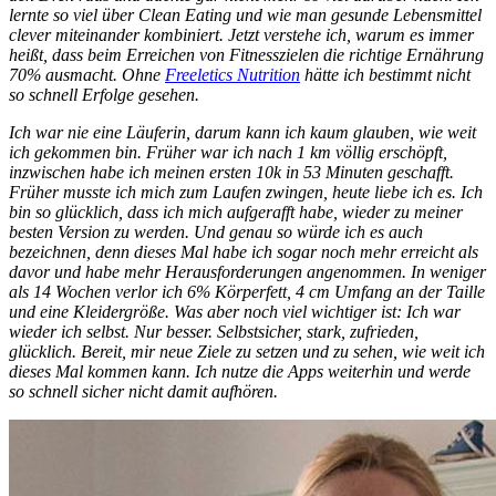
lernte so viel über Clean Eating und wie man gesunde Lebensmittel
clever miteinander kombiniert. Jetzt verstehe ich, warum es immer
heißt, dass beim Erreichen von Fitnesszielen die richtige Ernährung
70% ausmacht. Ohne
Freeletics Nutrition
hätte ich bestimmt nicht
so schnell Erfolge gesehen.
Ich war nie eine Läuferin, darum kann ich kaum glauben, wie weit
ich gekommen bin. Früher war ich nach 1 km völlig erschöpft,
inzwischen habe ich meinen ersten 10k in 53 Minuten geschafft.
Früher musste ich mich zum Laufen zwingen, heute liebe ich es. Ich
bin so glücklich, dass ich mich aufgerafft habe, wieder zu meiner
besten Version zu werden. Und genau so würde ich es auch
bezeichnen, denn dieses Mal habe ich sogar noch mehr erreicht als
davor und habe mehr Herausforderungen angenommen. In weniger
als 14 Wochen verlor ich 6% Körperfett, 4 cm Umfang an der Taille
und eine Kleidergröße. Was aber noch viel wichtiger ist: Ich war
wieder ich selbst. Nur besser. Selbstsicher, stark, zufrieden,
glücklich. Bereit, mir neue Ziele zu setzen und zu sehen, wie weit ich
dieses Mal kommen kann. Ich nutze die Apps weiterhin und werde
so schnell sicher nicht damit aufhören.