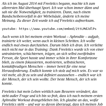
Als ich im August 2014 mit Freeletics begann, machte ich zum
allerersten Mal überhaupt Sport. Ich war schon immer dünn und
sah nie die Notwendigkeit, zu trainieren. Dann, nach einem
Bandscheibenvorfall in der Wirbelsäule, änderte ich meine
Meinung. Zu dieser Zeit wurde ich auf Freeletics aufmerksam.
youtube: https://www.youtube.com/embed/2ttLMdJdlPs
Auch wenn ich bei meinem ersten Workout – Aphrodite – aufgab,
trainierte ich weiter, wenn auch in kleinen Schritten. Ich wollte
endlich mal etwas durchziehen. Darum blieb ich dran. Ich verliebte
mich nicht nur in das Training: Dank Freeletics wurde ich von einer
untrainierten, schüchternen, trägen, an sich selbst zweifelnden
Person, die Sport hasste und immer schön in ihrer Komfortzone
blieb, zu einem fokussierten, motivierten, selbstsicheren,
kontaktfreudigen Menschen – immer bereit für eine neue
Herausforderung. Endlich konnte ich stolz auf mich sein. Es war so
viel mehr, als fit zu sein und definiert auszusehen – endlich war ich
der Mensch, der ich sein wollte. Der beste Mensch, der ich sein
konnte.
Freeletics hat mein Leben wirklich zum Besseren verändert, das
steht außer Frage und ich bin so froh, dass ich nach meinem ersten
Aphrodite Workout drangeblieben bin. Ich glaubte an das, wofür
Freeletics steht – und war so davon überzeugt, dass ich meinen Job