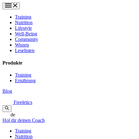
Training
Nutrition
Lifestyle
Well-Being
Community
Wissen
Leselisten
Produkte
Training
Ernährung
Blog
Freeletics
de
Hol dir deinen Coach
Training
Nutrition