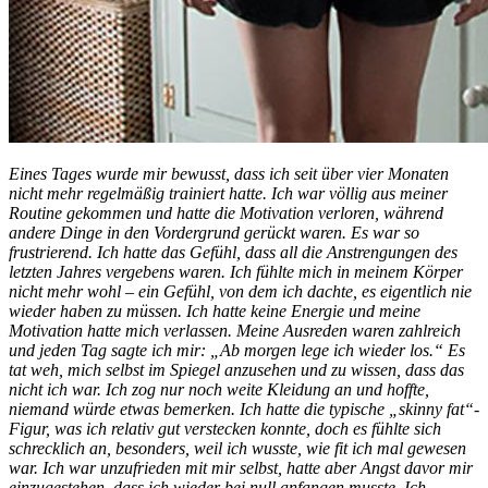
Eines Tages wurde mir bewusst, dass ich seit über vier Monaten
nicht mehr regelmäßig trainiert hatte. Ich war völlig aus meiner
Routine gekommen und hatte die Motivation verloren, während
andere Dinge in den Vordergrund gerückt waren. Es war so
frustrierend. Ich hatte das Gefühl, dass all die Anstrengungen des
letzten Jahres vergebens waren. Ich fühlte mich in meinem Körper
nicht mehr wohl – ein Gefühl, von dem ich dachte, es eigentlich nie
wieder haben zu müssen. Ich hatte keine Energie und meine
Motivation hatte mich verlassen. Meine Ausreden waren zahlreich
und jeden Tag sagte ich mir: „Ab morgen lege ich wieder los.“ Es
tat weh, mich selbst im Spiegel anzusehen und zu wissen, dass das
nicht ich war. Ich zog nur noch weite Kleidung an und hoffte,
niemand würde etwas bemerken. Ich hatte die typische „skinny fat“-
Figur, was ich relativ gut verstecken konnte, doch es fühlte sich
schrecklich an, besonders, weil ich wusste, wie fit ich mal gewesen
war. Ich war unzufrieden mit mir selbst, hatte aber Angst davor mir
einzugestehen, dass ich wieder bei null anfangen musste. Ich