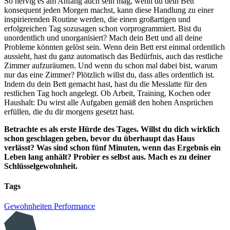
So nervig es am Anfang auch sein mag, wenn du dein Bett
konsequent jeden Morgen machst, kann diese Handlung zu einer
inspirierenden Routine werden, die einen großartigen und
erfolgreichen Tag sozusagen schon vorprogrammiert. Bist du
unordentlich und unorganisiert? Mach dein Bett und all deine
Probleme könnten gelöst sein. Wenn dein Bett erst einmal ordentlich
aussieht, hast du ganz automatisch das Bedürfnis, auch das restliche
Zimmer aufzuräumen. Und wenn du schon mal dabei bist, warum
nur das eine Zimmer? Plötzlich willst du, dass alles ordentlich ist.
Indem du dein Bett gemacht hast, hast du die Messlatte für den
restlichen Tag hoch angelegt. Ob Arbeit, Training, Kochen oder
Haushalt: Du wirst alle Aufgaben gemäß den hohen Ansprüchen
erfüllen, die du dir morgens gesetzt hast.
Betrachte es als erste Hürde des Tages. Willst du dich wirklich
schon geschlagen geben, bevor du überhaupt das Haus
verlässt? Was sind schon fünf Minuten, wenn das Ergebnis ein
Leben lang anhält? Probier es selbst aus. Mach es zu deiner
Schlüsselgewohnheit.
Tags
Gewohnheiten
Performance