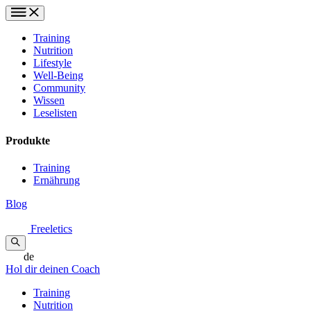
Training
Nutrition
Lifestyle
Well-Being
Community
Wissen
Leselisten
Produkte
Training
Ernährung
Blog
Freeletics
de
Hol dir deinen Coach
Training
Nutrition