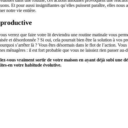
 établies dans une routine, ces actions anodines provoquent une réaction 
. Et pour aussi insignifiantes qu’elles puissent paraître, elles nous ai
er notre vie entière.
 productive
vous verrez que faire votre lit deviendra une routine matinale vous perme
ée et désordonnée ? Si oui, cela pourrait bien être la solution à vos pro
pourquoi s’arrêter là ? Vous êtes désormais dans le flot de l’action. Vou
tâches ménagères : il est fort probable que vous ne laissiez rien passer
ez-vous vraiment sortir de votre maison en ayant déjà subi une déf
tes-en votre habitude évolutive.