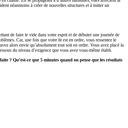
en chaîne. En se propageant à d’autres habitudes, elles affectent la
dent néanmoins à créer de nouvelles structures et à initier un
ttant de faire le vide dans votre esprit et de débuter une journée de
blèmes. Car, une fois que votre lit est en ordre, vous ressentez le
s avez alors envie qu’absolument tout soit en ordre. Vous avez placé la
 au-dessous du niveau d’exigence que vous avez vous-même établi.
aite ? Qu’est-ce que 5 minutes quand on pense que les résultats