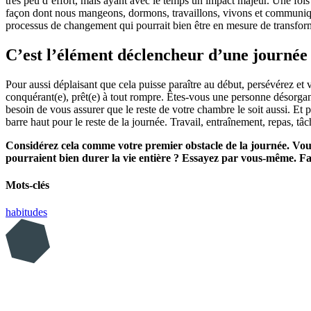
très peu d’effort, mais ayant avec le temps un impact majeur. Une fois
façon dont nous mangeons, dormons, travaillons, vivons et communiquons
processus de changement qui pourrait bien être en mesure de transform
C’est l’élément déclencheur d’une journée
Pour aussi déplaisant que cela puisse paraître au début, persévérez et 
conquérant(e), prêt(e) à tout rompre. Êtes-vous une personne désorganis
besoin de vous assurer que le reste de votre chambre le soit aussi. Et 
barre haut pour le reste de la journée. Travail, entraînement, repas, 
Considérez cela comme votre premier obstacle de la journée. Voul
pourraient bien durer la vie entière ? Essayez par vous-même. Fai
Mots-clés
habitudes