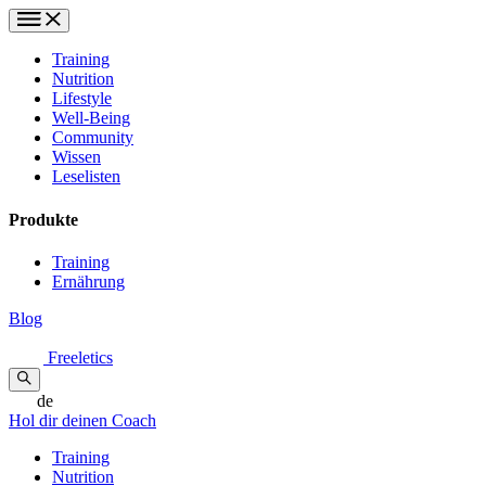
Training
Nutrition
Lifestyle
Well-Being
Community
Wissen
Leselisten
Produkte
Training
Ernährung
Blog
Freeletics
de
Hol dir deinen Coach
Training
Nutrition