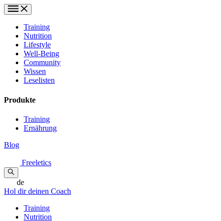
Training
Nutrition
Lifestyle
Well-Being
Community
Wissen
Leselisten
Produkte
Training
Ernährung
Blog
Freeletics
de
Hol dir deinen Coach
Training
Nutrition