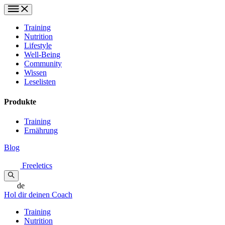
Training
Nutrition
Lifestyle
Well-Being
Community
Wissen
Leselisten
Produkte
Training
Ernährung
Blog
Freeletics
de
Hol dir deinen Coach
Training
Nutrition