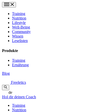
Training
Nutrition
Lifestyle
Well-Being
Community
Wissen
Leselisten
Produkte
Training
Ernährung
Blog
Freeletics
de
Hol dir deinen Coach
Training
Nutrition