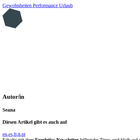
Gewohnheiten
Performance
Urlaub
Autor/in
Seana
Diesen Artikel gibt es auch auf
en
es
fr
it
pt
Erhalte mit dem
Freeletics Newsletter
hilfreiche Tipps und bleib au