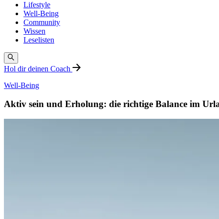
Lifestyle
Well-Being
Community
Wissen
Leselisten
Hol dir deinen Coach
Well-Being
Aktiv sein und Erholung: die richtige Balance im Url