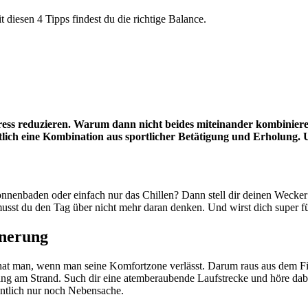
 diesen 4 Tipps findest du die richtige Balance.
tress reduzieren. Warum dann nicht beides miteinander kombinier
ntlich eine Kombination aus sportlicher Betätigung und Erholung. U
Sonnenbaden oder einfach nur das Chillen? Dann stell dir deinen Wecker 
musst du den Tag über nicht mehr daran denken. Und wirst dich super fü
nnerung
at man, wenn man seine Komfortzone verlässt. Darum raus aus dem Fitne
ng am Strand. Such dir eine atemberaubende Laufstrecke und höre dabei
gentlich nur noch Nebensache.