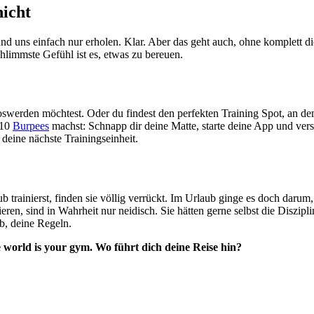
nicht
d uns einfach nur erholen. Klar. Aber das geht auch, ohne komplett die
hlimmste Gefühl ist es, etwas zu bereuen.
 loswerden möchtest. Oder du findest den perfekten Training Spot, an d
 10
Burpees
machst: Schnapp dir deine Matte, starte deine App und ver
r deine nächste Trainingseinheit.
 trainierst, finden sie völlig verrückt. Im Urlaub ginge es doch darum,
ren, sind in Wahrheit nur neidisch. Sie hätten gerne selbst die Diszipl
ub, deine Regeln.
e world is your gym. Wo führt dich deine Reise hin?