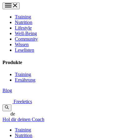
Training
Nutrition
Lifestyle
Well-Being
Community
Wissen
Leselisten
Produkte
Training
Ernährung
Blog
Freeletics
de
Hol dir deinen Coach
Training
Nutrition