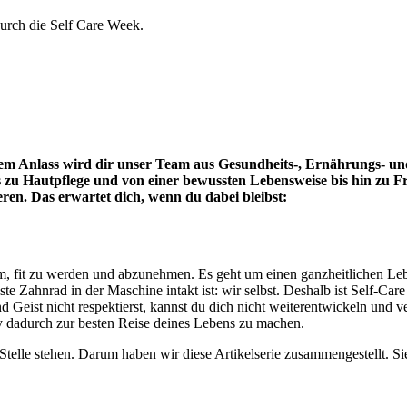
durch die Self Care Week.
em Anlass wird dir unser Team aus Gesundheits-, Ernährungs- und
s zu Hautpflege und von einer bewussten Lebensweise bis hin zu F
ren. Das erwartet dich, wenn du dabei bleibst:
rum, fit zu werden und abzunehmen. Es geht um einen ganzheitlichen Leb
e Zahnrad in der Maschine intakt ist: wir selbst. Deshalb ist Self-Care 
nd Geist nicht respektierst, kannst du dich nicht weiterentwickeln un
ey dadurch zur besten Reise deines Lebens zu machen.
 Stelle stehen. Darum haben wir diese Artikelserie zusammengestellt. Sie